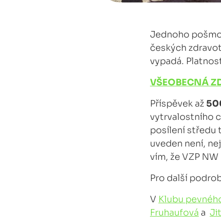
Jednoho pošmou
českých zdravot
vypadá. Platnost
VŠEOBECNÁ ZD
Příspěvek až
50
vytrvalostního ch
posílení středu 
uveden není, nej
vím, že VZP NW 
Pro další podro
V
Klubu pevného
Fruhaufová
a
Ji