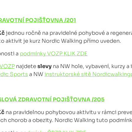
AVOTNÍ POJIŠŤOVNA /201
Kč
jednou ročně na pravidelné pohybové a regenerač
o aktivit je kurz Nordic Walking přímo uveden.
bnosti a
podmínky VOZP KLIK ZDE
u VOZP
najdete
slevy
na NW hole, vybavení, kurzy a 
dic Sports
a NW
instruktorské sitě Nordicwalking
LOVÁ ZDRAVOTNÍ POJIŠŤOVNA /205
Kč
na pravidelnou pohybovou aktivitu v rámci prev
ích chorob a obezity. Nordic Walking tuto podmínk