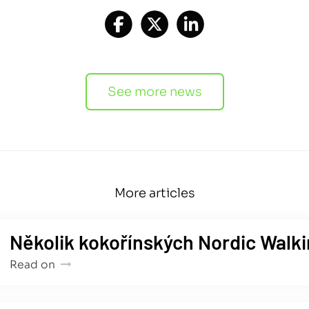
See more news
More articles
Několik kokořínských Nordic Walki
Read on