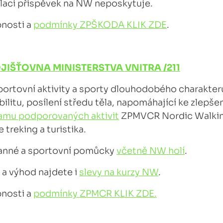
laci příspěvek na NW neposkytuje.
bnosti a
podmínky ZPŠKODA KLIK ZDE
.
JIŠŤOVNA MINISTERSTVA VNITRA /211
ortovní aktivity a sporty dlouhodobého charakteru, 
ibilitu, posílení středu těla, napomáhající ke zlepše
amu podporovaných aktivit
ZPMVCR Nordic Walkin
 treking a turistika.
anné a sportovní pomůcky
včetně NW holí
.
 a výhod najdete i
slevy na kurzy NW
.
bnosti a
podmínky ZPMCR KLIK ZDE.