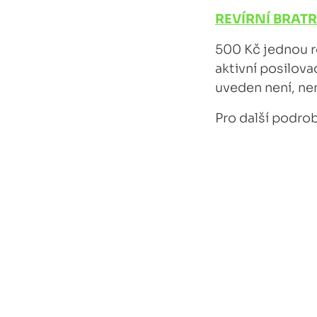
REVÍRNÍ BRAT
500 Kč jednou ro
aktivní posilova
uveden není, nen
Pro další podro