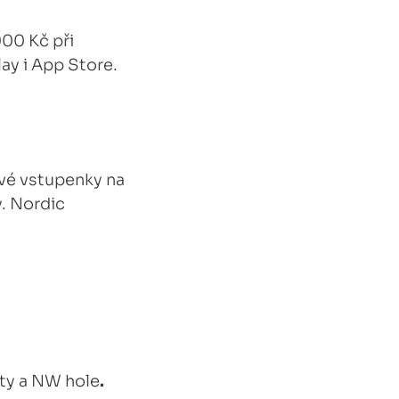
00 Kč při
lay i App Store.
vé vstupenky na
y. Nordic
ity a NW hole
.