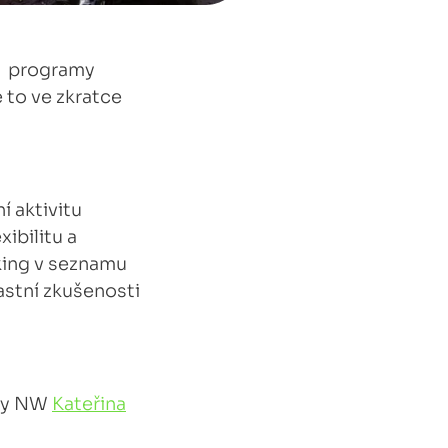
í programy
 to ve zkratce
 aktivitu
xibilitu a
king v seznamu
lastní zkušenosti
rky NW
Kateřina