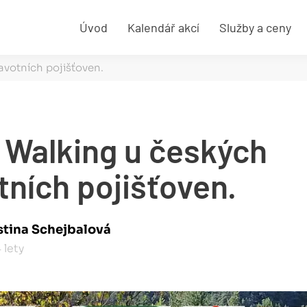
Úvod
Kalendář akcí
Služby a ceny
avotních pojišťoven.
 Walking u českých
tních pojišťoven.
istina Schejbalová
 lety