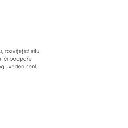
rozvíjející sílu,
ní či podpoře
g uveden není,