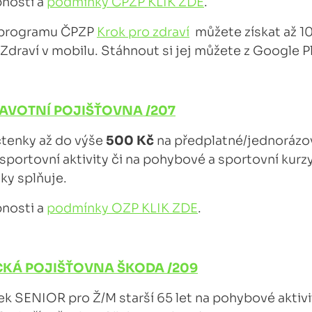
bnosti a
podmínky ČPZP KLIK ZDE
.
 programu ČPZP
Krok pro zdraví
můžete získat až 10
 Zdraví v mobilu. Stáhnout si jej můžete z Google P
VOTNÍ POJIŠŤOVNA /207
čtenky až do výše
500 Kč
na předplatné/jednorázo
, sportovní aktivity či na pohybové a sportovní kurz
y splňuje.
bnosti a
podmínky OZP KLIK ZDE
.
KÁ POJIŠŤOVNA ŠKODA /209
ek SENIOR pro Ž/M starší 65 let na pohybové aktiv