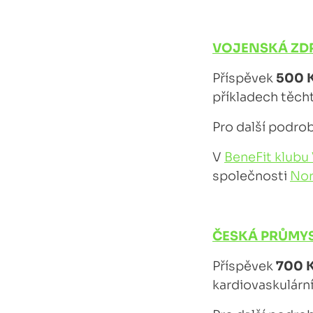
VOJENSKÁ ZDR
Příspěvek
500 
příkladech těcht
Pro další podro
V
BeneFit klub
společnosti
Nor
ČESKÁ PRŮMYS
Příspěvek
700 
kardiovaskulárn