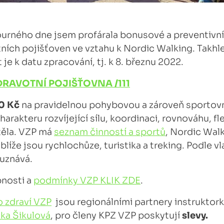
rného dne jsem profárala bonusové a preventivn
ních pojišťoven ve vztahu k Nordic Walking. Takhle
 je k datu zpracování, tj. k 8. březnu 2022.
RAVOTNÍ POJIŠŤOVNA /111
0 Kč
na pravidelnou pohybovou a zároveň sportovní
arakteru rozvíjející sílu, koordinaci, rovnováhu, fle
těla. VZP má
seznam činností a sportů
, Nordic Wal
blíže jsou rychlochůze, turistika a treking. Podle v
uznává.
bnosti a
podmínky VZP KLIK ZDE
.
 zdraví VZP
jsou regionálními partnery instrukto
tka Šikulová
, pro členy KPZ VZP poskytují
slevy.