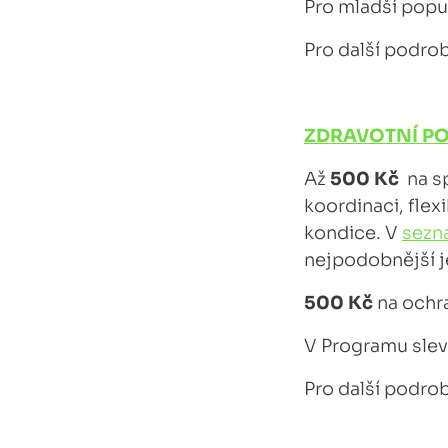
Pro mladší popu
Pro další podro
ZDRAVOTNÍ PO
Až
500 Kč
na sp
koordinaci, flex
kondice. V
sezn
nejpodobnější je
500 Kč
na ochr
V Programu slev
Pro další podro