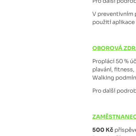
Pro další podro
V preventivním
použití aplikace
OBOROVÁ ZDRA
Proplácí 50 % ú
plavání, fitness
Walking podmínk
Pro další podro
ZAMĚSTNANEC
500 Kč
příspěv