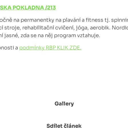
RSKA POKLADNA /213
čně na permanentky na plavání a fitness tj. spinni
cí stroje, rehabilitační cvičení, jóga, aerobik. Nord
í jasné, zda se na něj program vztahuje.
bnosti a
podmínky RBP KLIK ZDE.
Gallery
Sdílet článek