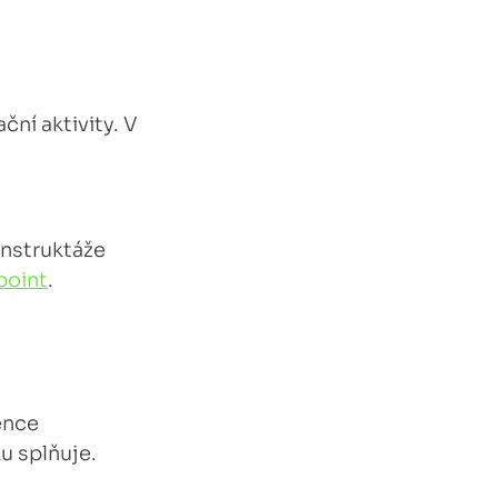
ní aktivity. V
instruktáže
point
.
ence
u splňuje.