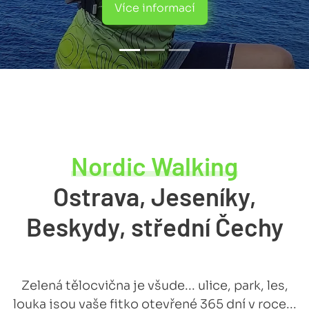
cí
Kalendář ak
Nordic Walking
Ostrava, Jeseníky,
Beskydy, střední Čechy
Zelená tělocvična je všude... ulice, park, les,
louka jsou vaše fitko otevřené 365 dní v roce...