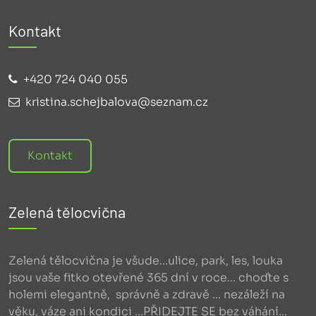
Kontakt
+420 724 040 055
kristina.schejbalova@seznam.cz
Kontakt
Zelená tělocvična
Zelená tělocvična je všude...ulice, park, les, louka
jsou vaše fitko otevřené 365 dní v roce... choďte s
holemi elegantně, správně a zdravě ... nezáleží na
věku, váze ani kondici ...PŘIDEJTE SE bez váhání...